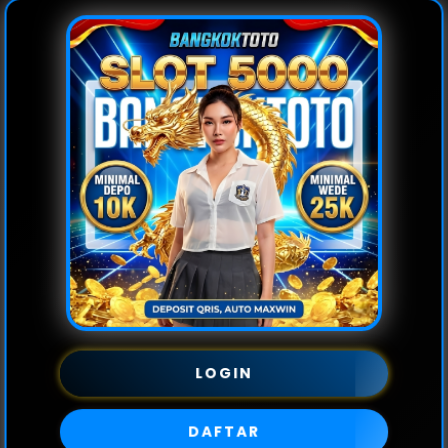
LOGIN
DAFTAR